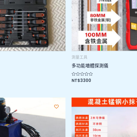
測量工具
多功能墻體探測儀
NT$
3300
評
分
0
滿
分
5