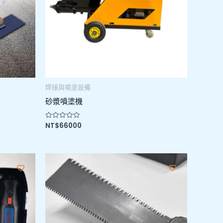
焊接與噴塗設備
砂漿噴塗機
NT$
66000
評
分
0
滿
分
5