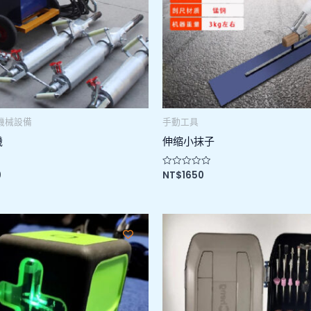
機械設備
手動工具
機
伸缩小抹子
0
NT$
1650
評
分
0
滿
分
5