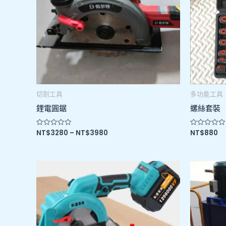
切割工具
多功能工具
鋰電圓鋸
螺絲套裝
NT$
3280
–
NT$
3980
NT$
880
評
評
分
分
0
0
滿
滿
分
分
5
5