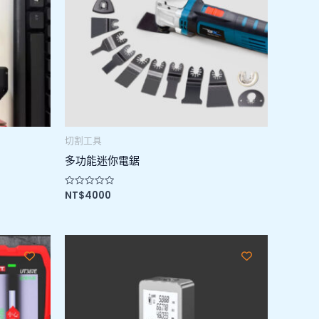
切割工具
多功能迷你電鋸
NT$
4000
評
分
0
滿
分
5