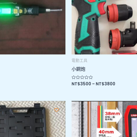
NT$3800
電動工具
小鋼炮
NT$
3500
–
NT$
3800
評
分
0
滿
分
5