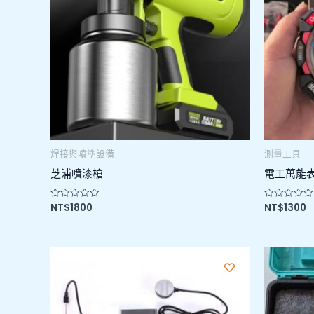
焊接與噴塗設備
測量工具
芝浦噴漆槍
電工萬能
NT$
1800
NT$
1300
評
評
分
分
0
0
滿
滿
分
分
5
5