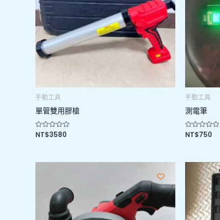
手動工具
手動工具
單管雙用膠槍
測電筆
NT$
3580
NT$
750
評
評
分
分
0
0
滿
滿
分
分
5
5
價
格
範
圍：
NT$3280
到
NT$3980