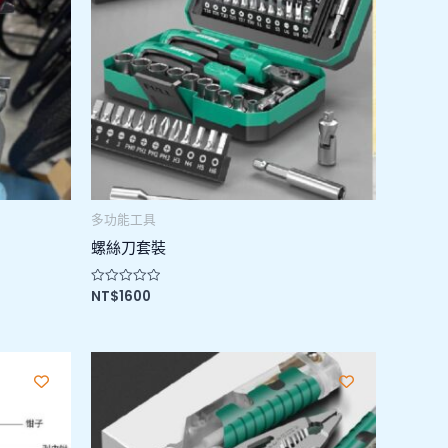
多功能工具
螺絲刀套裝
NT$
1600
評
分
0
滿
分
5