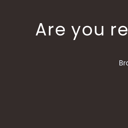
Are you re
Br