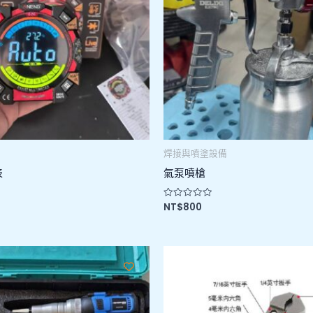
焊接與噴塗設備
表
氣泵噴槍
NT$
800
評
分
0
滿
分
5