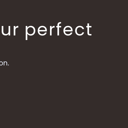
our perfect
on.