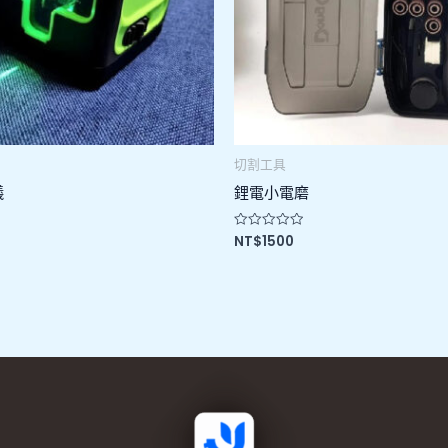
切割工具
儀
鋰電小電磨
NT$
1500
評
分
0
滿
分
5