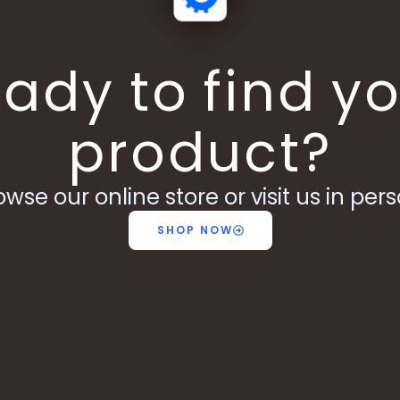
ady to find y
product?
owse our online store or visit us in pers
SHOP NOW