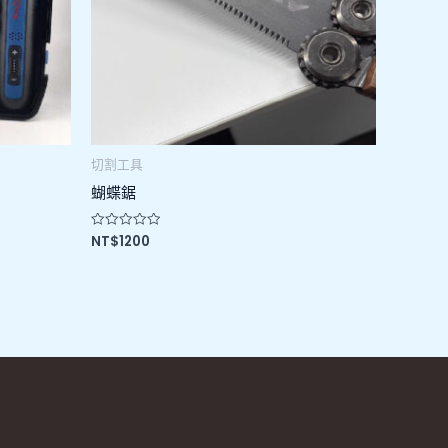
切割工具
蝴蝶鋸
NT$
1200
評
分
0
滿
分
5