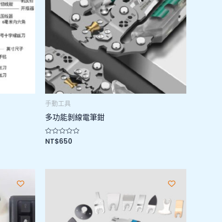
手動工具
多功能剝線電筆鉗
NT$
650
評
分
0
滿
分
5