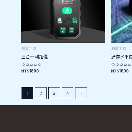
測量工具
測量工具
三合一測距儀
迷你水平
NT$
1800
NT$
1600
評
評
分
分
0
0
滿
滿
分
分
5
5
1
2
3
4
→