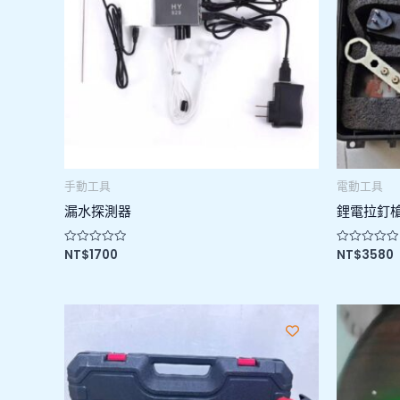
手動工具
電動工具
漏水探測器
鋰電拉釘
NT$
1700
NT$
3580
評
評
分
分
0
0
滿
滿
分
分
5
5