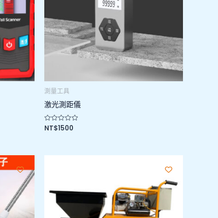
測量工具
激光測距儀
NT$
1500
評
分
0
滿
分
5