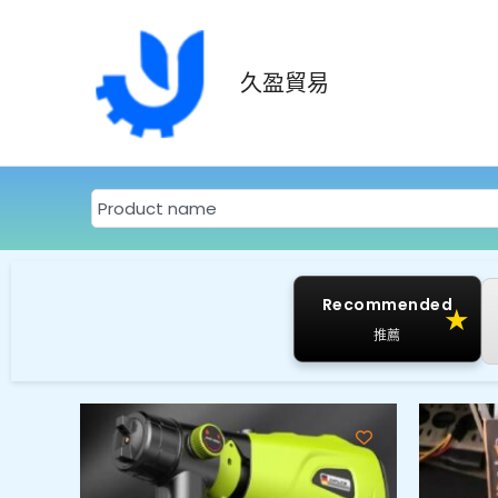
跳
至
主
久盈貿易
要
內
容
S
e
a
r
Recommended
★
c
推薦
h