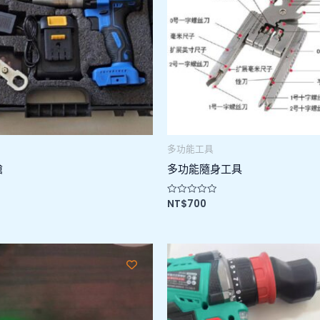
多功能工具
槍
多功能隨身工具
NT$
700
評
分
0
滿
分
5
價
格
範
圍：
NT$3500
到