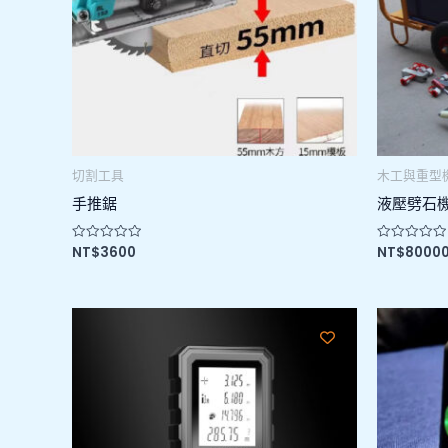
切割工具
木工與重型
手推鋸
液壓劈石
NT$
3600
NT$
8000
評
評
分
分
0
0
滿
滿
分
分
5
5