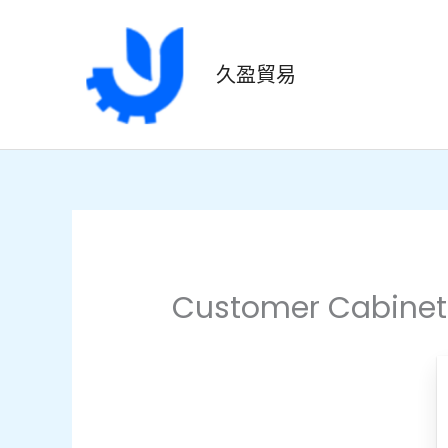
跳
至
主
久盈貿易
要
內
容
Customer Cabinet