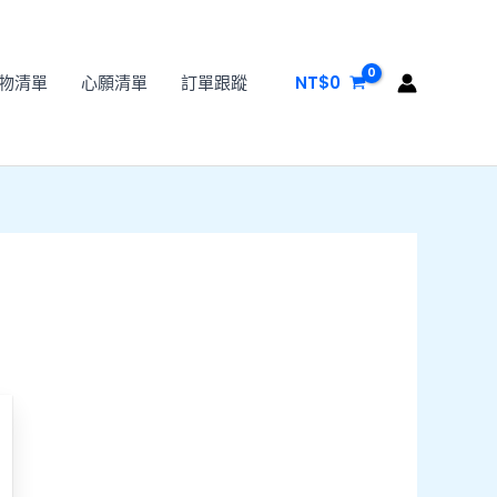
物清單
心願清單
訂單跟蹤
NT$
0