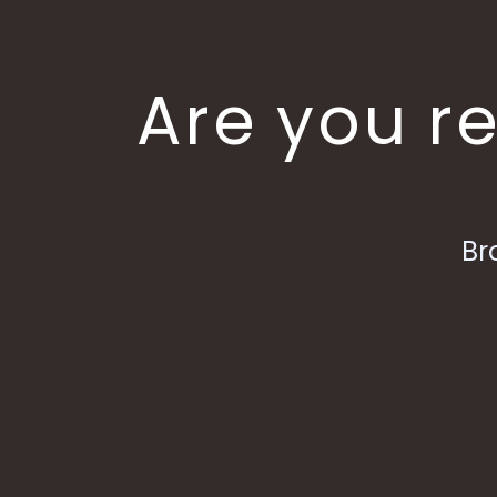
Are you re
Br