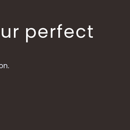
our perfect
on.