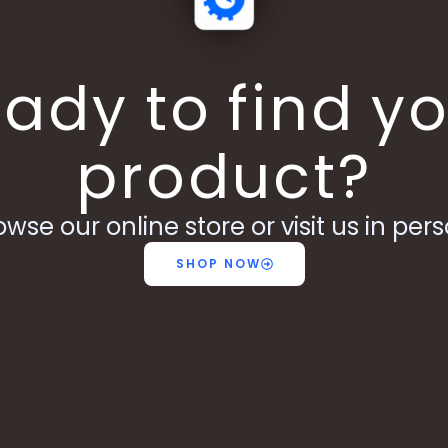
ady to find y
product?
owse our online store or visit us in pers
SHOP NOW