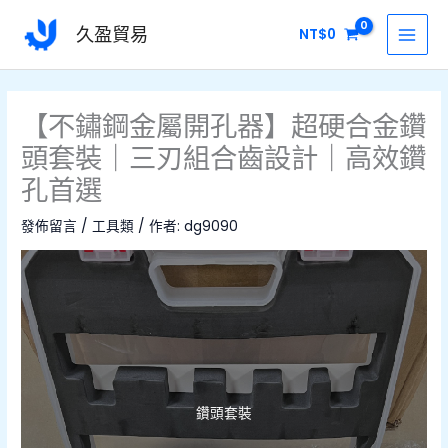
跳
MAI
久盈貿易
NT$
0
至
MEN
主
要
內
【不鏽鋼金屬開孔器】超硬合金鑽
容
頭套裝｜三刃組合齒設計｜高效鑽
孔首選
發佈留言
/
工具類
/ 作者:
dg9090
價
格
範
圍：
NT$980
到
NT$1600
鑽頭套裝