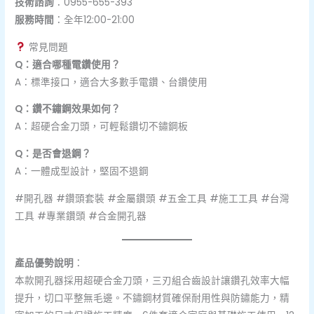
技術諮詢
：0955-655-393
服務時間
：全年12:00-21:00
常見問題
Q：適合哪種電鑽使用？
A：標準接口，適合大多數手電鑽、台鑽使用
Q：鑽不鏽鋼效果如何？
A：超硬合金刀頭，可輕鬆鑽切不鏽鋼板
Q：是否會退鋼？
A：一體成型設計，堅固不退鋼
#開孔器 #鑽頭套裝 #金屬鑽頭 #五金工具 #施工工具 #台灣
工具 #專業鑽頭 #合金開孔器
產品優勢說明
：
本款開孔器採用超硬合金刀頭，三刃組合齒設計讓鑽孔效率大幅
提升，切口平整無毛邊。不鏽鋼材質確保耐用性與防鏽能力，精