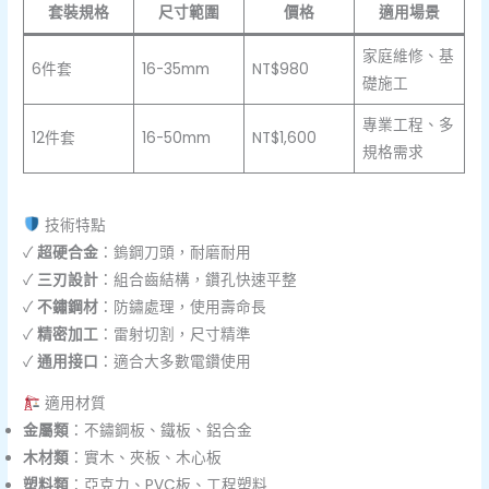
套裝規格
尺寸範圍
價格
適用場景
家庭維修、基
6件套
16-35mm
NT$980
礎施工
專業工程、多
12件套
16-50mm
NT$1,600
規格需求
技術特點
✓
超硬合金
：鎢鋼刀頭，耐磨耐用
✓
三刃設計
：組合齒結構，鑽孔快速平整
✓
不鏽鋼材
：防鏽處理，使用壽命長
✓
精密加工
：雷射切割，尺寸精準
✓
通用接口
：適合大多數電鑽使用
適用材質
金屬類
：不鏽鋼板、鐵板、鋁合金
木材類
：實木、夾板、木心板
塑料類
：亞克力、PVC板、工程塑料