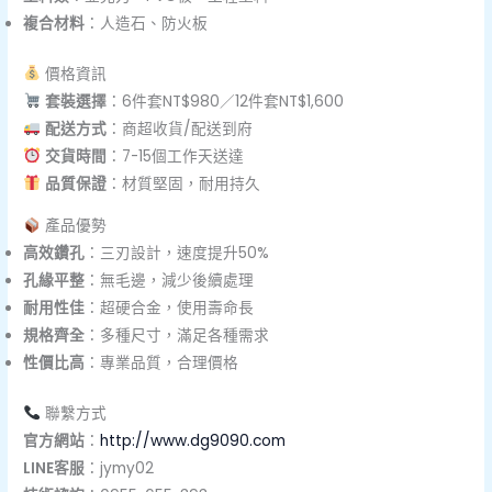
複合材料
：人造石、防火板
價格資訊
套裝選擇
：6件套NT$980／12件套NT$1,600
配送方式
：商超收貨/配送到府
交貨時間
：7-15個工作天送達
品質保證
：材質堅固，耐用持久
產品優勢
高效鑽孔
：三刃設計，速度提升50%
孔緣平整
：無毛邊，減少後續處理
耐用性佳
：超硬合金，使用壽命長
規格齊全
：多種尺寸，滿足各種需求
性價比高
：專業品質，合理價格
聯繫方式
官方網站
：
http://www.dg9090.com
LINE客服
：jymy02