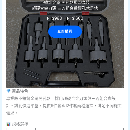
不鏽鋼金屬 開孔器鑽頭套裝
超硬合金刀頭 三刃組合齒鑽孔就是快
NT$
980
–
NT$
1600
立即購買
產品特色
專業級不鏽鋼金屬開孔器，採用超硬合金刀頭與三刃組合齒設
計。鑽孔快速平整，提供6件套與12件套兩種選擇，滿足不同施工
需求。
規格選擇