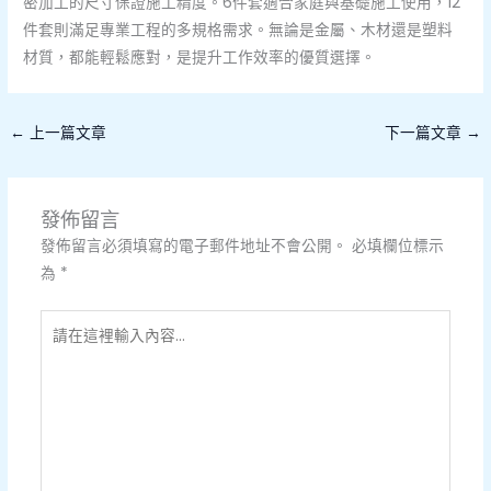
密加工的尺寸保證施工精度。6件套適合家庭與基礎施工使用，12
件套則滿足專業工程的多規格需求。無論是金屬、木材還是塑料
材質，都能輕鬆應對，是提升工作效率的優質選擇。
←
上一篇文章
下一篇文章
→
發佈留言
發佈留言必須填寫的電子郵件地址不會公開。
必填欄位標示
為
*
請
在
這
裡
輸
入
內