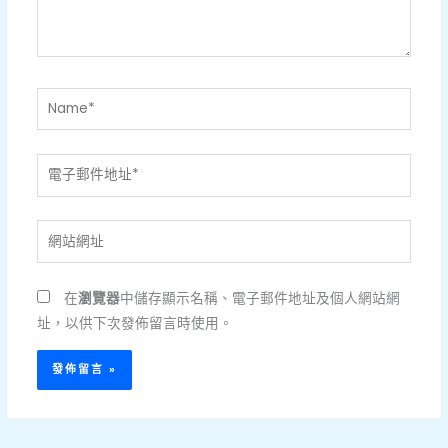
容...
Name*
電
子
郵
網
件
站
地
網
址
在
瀏覽器
中儲存顯示名稱、電子郵件地址及個人網站網
址
*
址，以供下次發佈留言時使用。