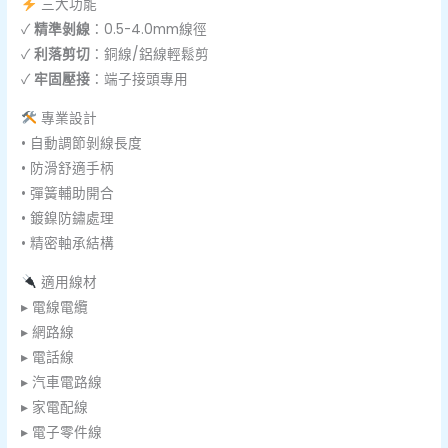
三大功能
✓
精準剝線
：0.5-4.0mm線徑
✓
利落剪切
：銅線/鋁線輕鬆剪
✓
牢固壓接
：端子接頭專用
專業設計
• 自動調節剝線長度
• 防滑舒適手柄
• 彈簧輔助開合
• 鍍鎳防鏽處理
• 精密軸承結構
適用線材
▸ 電線電纜
▸ 網路線
▸ 電話線
▸ 汽車電路線
▸ 家電配線
▸ 電子零件線