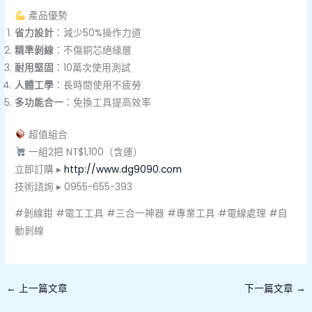
產品優勢
省力設計
：減少50%操作力道
精準剝線
：不傷銅芯絕緣層
耐用堅固
：10萬次使用測試
人體工學
：長時間使用不疲勞
多功能合一
：免換工具提高效率
超值組合
一組2把 NT$1,100（含運）
立即訂購 ▸
http://www.dg9090.com
技術諮詢 ▸ 0955-655-393
#剝線鉗 #電工工具 #三合一神器 #專業工具 #電線處理 #自
動剝線
←
上一篇文章
下一篇文章
→