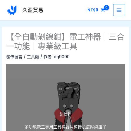
跳
MAI
久盈貿易
NT$
0
至
MEN
主
要
內
【全自動剝線鉗】電工神器｜三合
容
一功能｜專業級工具
發佈留言
/
工具類
/ 作者:
dg9090
剝線鉗
多功能電工專用工具神器拔剪撥扒皮壓線鉗子