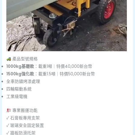
產品型號規格
1000kg基礎款
：載重1噸｜特價40,000新台幣
1500kg強化款
：載重1.5噸｜特價50,000新台幣
全車防鏽烤漆處理
四輪驅動系統
工業級電機
專業搬運功能
✓ 石膏板專用支架
✓ 玻璃安全固定裝置
✓ 牆板防滑托架