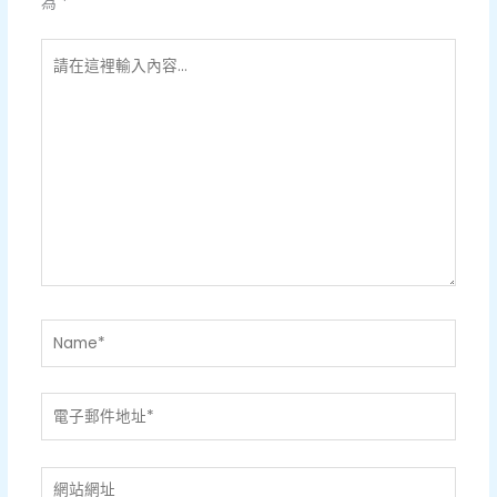
為
*
請
在
這
裡
輸
入
內
容...
Name*
電
子
郵
網
件