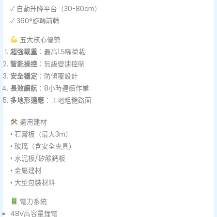
✓ 自動升降平台（30-80cm）
✓ 360°旋轉前輪
五大核心優勢
超強載重
：最高1.5噸荷載
智能操控
：無級變速控制
安全穩定
：防傾覆設計
長效續航
：8小時連續作業
多地形適應
：工地粗糙路面
適用建材
• 石膏板（最大3m）
• 玻璃（含安全夾具）
• 水泥板/矽酸鈣板
• 金屬建材
• 大型包裝材料
電力系統
48V高容量鋰電