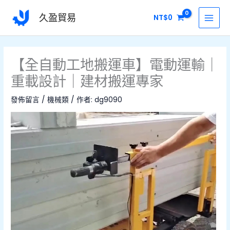
跳
MAI
久盈貿易
NT$
0
至
MEN
主
要
內
【全自動工地搬運車】電動運輸｜
容
重載設計｜建材搬運專家
發佈留言
/
機械類
/ 作者:
dg9090