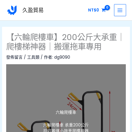
跳
MAI
久盈貿易
NT$
0
至
MEN
主
要
內
【六輪爬樓車】200公斤大承重｜
容
爬樓梯神器｜搬運拖車專用
發佈留言
/
工具類
/ 作者:
dg9090
六輪爬樓車
六輪爬樓車 承重200公斤
拉貨搬運小拖車爬樓神器