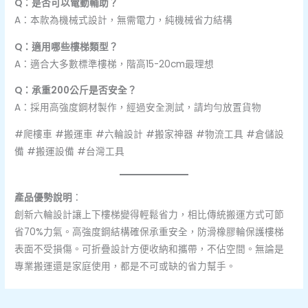
Q：是否可以電動輔助？
A：本款為機械式設計，無需電力，純機械省力結構
Q：適用哪些樓梯類型？
A：適合大多數標準樓梯，階高15-20cm最理想
Q：承重200公斤是否安全？
A：採用高強度鋼材製作，經過安全測試，請均勻放置貨物
#爬樓車 #搬運車 #六輪設計 #搬家神器 #物流工具 #倉儲設
備 #搬運設備 #台灣工具
產品優勢說明
：
創新六輪設計讓上下樓梯變得輕鬆省力，相比傳統搬運方式可節
省70%力氣。高強度鋼結構確保承重安全，防滑橡膠輪保護樓梯
表面不受損傷。可折疊設計方便收納和攜帶，不佔空間。無論是
專業搬運還是家庭使用，都是不可或缺的省力幫手。