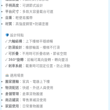
手柄高度
：可調節式設計
平台尺寸
：多款大容量載台可選
自重
：輕便易攜帶
材質
：高強度鋼管+防鏽塗層
設計特點
✓
六輪結構
：上下樓梯平穩順暢
✓
防滑設計
：橡膠輪面，樓梯不打滑
✓
可折疊
：不用時可折疊收納，節省空間
✓
360°旋轉
：前輪可萬向旋轉，轉向靈活
✓
剎車系統
：載重時可固定位置，防止滑動
適用場景
搬家運輸
：家具、電器上下樓
物流配送
：快遞、外送人員使用
倉儲管理
：倉庫貨物搬運
商店鋪貨
：零售業補貨使用
家庭使用
：日常重物搬運