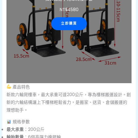
NT$
4580
立即購買
產品特色
新款六輪爬樓車，最大承重可達200公斤，專為樓梯搬運設計。創
新的六輪結構讓上下樓梯輕鬆省力，是搬家、送貨、倉儲搬運的
理想助手。
規格參數
最大承重
：200公斤
輪胎數量
：6個高彈力橡膠輪