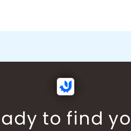
地
址
*
ady to find y