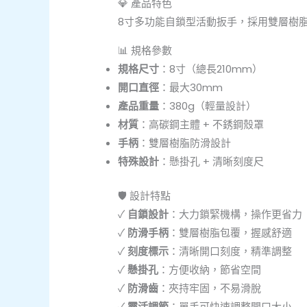
💎 產品特色
8寸多功能自鎖型活動扳手，採用雙層樹
📊 規格參數
規格尺寸
：8寸（總長210mm）
開口直徑
：最大30mm
產品重量
：380g（輕量設計）
材質
：高碳鋼主體 + 不銹鋼殼罩
手柄
：雙層樹脂防滑設計
特殊設計
：懸掛孔 + 清晰刻度尺
🛡️ 設計特點
✓
自鎖設計
：大力鎖緊機構，操作更省力
✓
防滑手柄
：雙層樹脂包覆，握感舒適
✓
刻度標示
：清晰開口刻度，精準調整
✓
懸掛孔
：方便收納，節省空間
✓
防滑齒
：夾持牢固，不易滑脫
✓
靈活調節
：單手可快速調整開口大小