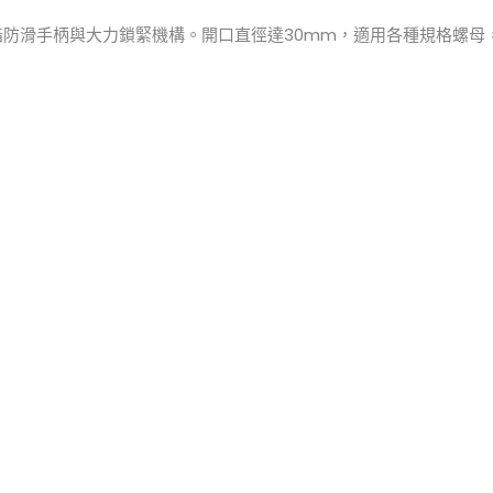
脂防滑手柄與大力鎖緊機構。開口直徑達30mm，適用各種規格螺母