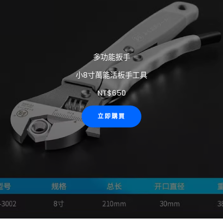
多功能扳手
小8寸萬能活板手工具
NT$
650
立即購買