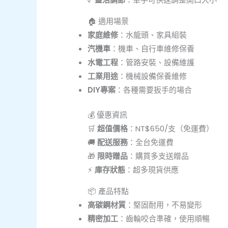
🏠 適用場景
家庭維修
：水龍頭、家具組裝
汽機車
：機車、自行車維修保養
水電工程
：管路安裝、設備維護
工業用途
：機械設備保養維修
DIY專案
：各種需要扳手的場合
💰 優惠資訊
🛒
超值價格
：NT$650/支（免運費）
🚚
配送服務
：全台免運費
🎁
限時贈品
：購買多支送贈品
⚡
庫存狀態
：超多現貨供應
📦 產品特點
高碳鋼材質
：堅固耐用，不易變形
精密加工
：齒輪咬合準確，使用順暢