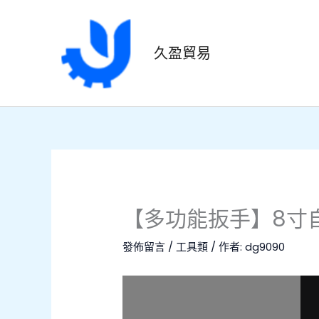
跳
至
主
久盈貿易
要
內
容
【多功能扳手】8寸
發佈留言
/
工具類
/ 作者:
dg9090