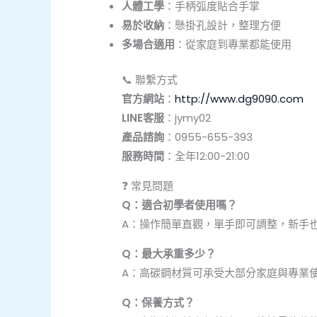
人體工學
：手柄弧度貼合手掌
易於收納
：懸掛孔設計，整理方便
多場合適用
：從家庭到專業都能使用
📞 聯繫方式
官方網站
：
http://www.dg9090.com
LINE客服
：jymy02
產品諮詢
：0955-655-393
服務時間
：全年12:00-21:00
❓ 常見問題
Q：適合初學者使用嗎？
A：操作簡單直觀，單手即可調整，新手
Q：最大承重多少？
A：高碳鋼材質可承受大部分家庭與專業
Q：保養方式？