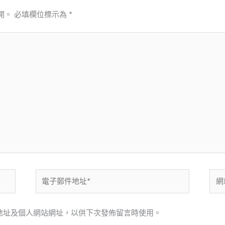
開。
必填欄位標示為
*
電
網
子
站
郵
網
地址及個人網站網址，以供下次發佈留言時使用。
件
址