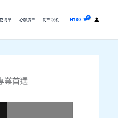
物清單
心願清單
訂單跟蹤
NT$
0
專業首選