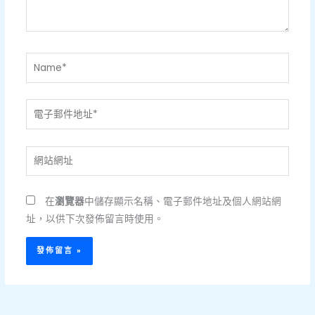
容...
Name*
電
子
郵
網
件
站
地
網
址
在
瀏覽器
中儲存顯示名稱、電子郵件地址及個人網站網
址
*
址，以供下次發佈留言時使用。