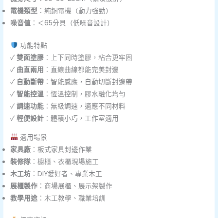
電機類型
：純銅電機（動力強勁）
噪音值
：＜65分貝（低噪音設計）
功能特點
✓
雙面塗膠
：上下同時塗膠，粘合更牢固
✓
曲直兩用
：直線曲線都能完美封邊
✓
自動斷帶
：智能感應，自動切斷封邊帶
✓
智能控溫
：恆溫控制，膠水融化均勻
✓
調速功能
：無級調速，適應不同材料
✓
輕便設計
：體積小巧，工作室適用
適用場景
家具廠
：板式家具封邊作業
裝修隊
：櫥櫃、衣櫃現場施工
木工坊
：DIY愛好者、專業木工
展櫃製作
：商場展櫃、展示架製作
教學用途
：木工教學、職業培訓