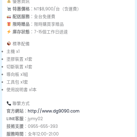
優惠資訊
特惠價格
：NT$8,900/台（含運費）
配送服務
：全台免運費
限時贈品
：限時購買享贈品
庫存狀態
：7-15個工作日送達
標準配備
主機 x1
塗膠裝置 x1套
切斷裝置 x1套
導向板 x1組
工具包 x1套
使用說明書 x1本
聯繫方式
官方網站
：
http://www.dg9090.com
LINE客服
：jymy02
技術支援
：0955-655-393
服務時間
：全年12:00-21:00