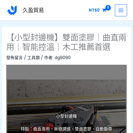
跳
MAI
久盈貿易
NT$
0
至
MEN
主
要
內
【小型封邊機】雙面塗膠｜曲直兩
容
用｜智能控溫｜木工推薦首選
發佈留言
/
工具類
/ 作者:
dg9090
小型封邊機
特點：曲直兩用、無極調速、雙面塗膠、自動斷帶