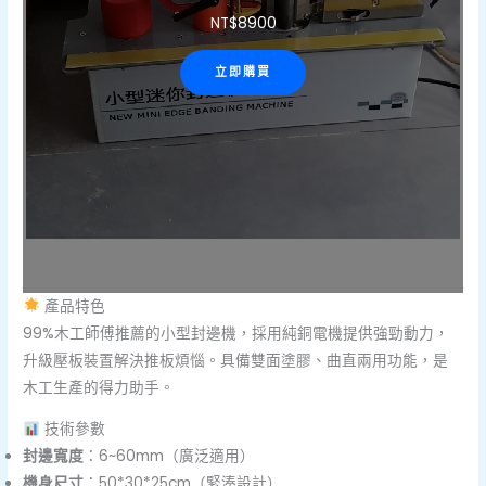
NT$
8900
立即購買
產品特色
99%木工師傅推薦的小型封邊機，採用純銅電機提供強勁動力，
升級壓板裝置解決推板煩惱。具備雙面塗膠、曲直兩用功能，是
木工生產的得力助手。
技術參數
封邊寬度
：6~60mm（廣泛適用）
機身尺寸
：50*30*25cm（緊湊設計）