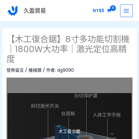
跳
MAI
久盈貿易
NT$
0
至
MEN
主
要
內
【木工復合鋸】8寸多功能切割機
容
｜1800W大功率｜激光定位高精
度
發佈留言
/
機械類
/ 作者:
dg9090
木工復合鋸