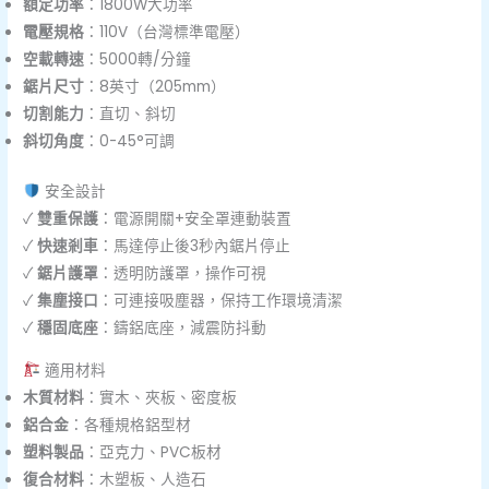
額定功率
：1800W大功率
電壓規格
：110V（台灣標準電壓）
空載轉速
：5000轉/分鐘
鋸片尺寸
：8英寸（205mm）
切割能力
：直切、斜切
斜切角度
：0-45°可調
安全設計
✓
雙重保護
：電源開關+安全罩連動裝置
✓
快速剎車
：馬達停止後3秒內鋸片停止
✓
鋸片護罩
：透明防護罩，操作可視
✓
集塵接口
：可連接吸塵器，保持工作環境清潔
✓
穩固底座
：鑄鋁底座，減震防抖動
適用材料
木質材料
：實木、夾板、密度板
鋁合金
：各種規格鋁型材
塑料製品
：亞克力、PVC板材
復合材料
：木塑板、人造石