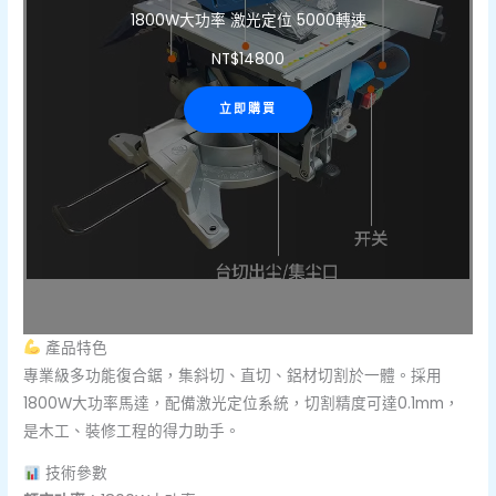
1800W大功率 激光定位 5000轉速
NT$
14800
立即購買
產品特色
專業級多功能復合鋸，集斜切、直切、鋁材切割於一體。採用
1800W大功率馬達，配備激光定位系統，切割精度可達0.1mm，
是木工、裝修工程的得力助手。
技術參數