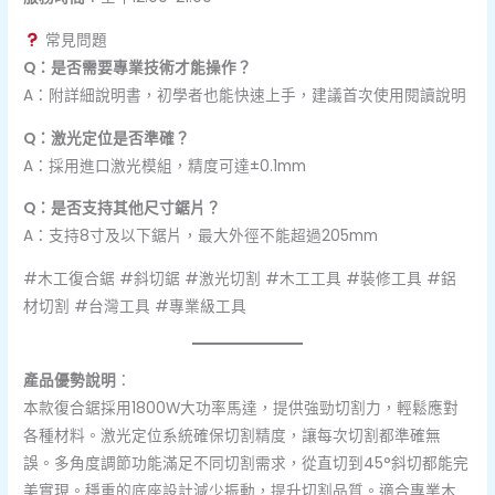
常見問題
Q：是否需要專業技術才能操作？
A：附詳細說明書，初學者也能快速上手，建議首次使用閱讀說明
Q：激光定位是否準確？
A：採用進口激光模組，精度可達±0.1mm
Q：是否支持其他尺寸鋸片？
A：支持8寸及以下鋸片，最大外徑不能超過205mm
#木工復合鋸 #斜切鋸 #激光切割 #木工工具 #裝修工具 #鋁
材切割 #台灣工具 #專業級工具
產品優勢說明
：
本款復合鋸採用1800W大功率馬達，提供強勁切割力，輕鬆應對
各種材料。激光定位系統確保切割精度，讓每次切割都準確無
誤。多角度調節功能滿足不同切割需求，從直切到45°斜切都能完
美實現。穩重的底座設計減少振動，提升切割品質。適合專業木