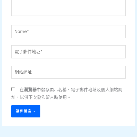
容...
Name*
電
子
郵
網
件
站
地
網
址
在
瀏覽器
中儲存顯示名稱、電子郵件地址及個人網站網
址
*
址，以供下次發佈留言時使用。