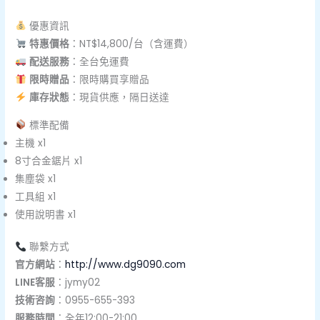
優惠資訊
特惠價格
：NT$14,800/台（含運費）
配送服務
：全台免運費
限時贈品
：限時購買享贈品
庫存狀態
：現貨供應，隔日送達
標準配備
主機 x1
8寸合金鋸片 x1
集塵袋 x1
工具組 x1
使用說明書 x1
聯繫方式
官方網站
：
http://www.dg9090.com
LINE客服
：jymy02
技術咨詢
：0955-655-393
服務時間
：全年12:00-21:00