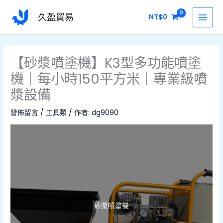
跳
MAI
久盈貿易
NT$
0
至
MEN
主
要
內
【砂漿噴塗機】K3型多功能噴塗
容
機｜每小時150平方米｜專業級噴
漿設備
發佈留言
/
工具類
/ 作者:
dg9090
砂漿噴塗機