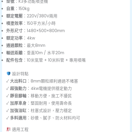
型號
：K3多功能噴塗機
自重
：150kg
額定電壓
：220V/380V兩用
噴塗效率
：150平方米/小時
外形尺寸
：1480×500×800mm
額定功率
：4kw
通過顆粒
：最大8mm
輸送距離
：垂直10m / 水平20m
配件包含
：10米氣管 + 10米料管 + 專用噴嘴
設計特點
✓
大出料口
：8mm顆粒順利通過不堵塞
✓
超強動力
：4kw電機提供穩定動力
✓
靜音腳輪
：移動方便，施工不擾民
✓
加厚車身
：堅固耐用，使用壽命長
✓
加強油缸
：柱塞式設計，壓力穩定
✓
多料適用
：砂漿、膩子、防火材料均可
適用工程