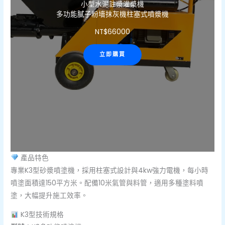
小型水泥註漿灌漿機
多功能膩子粉墻抹灰機柱塞式噴漿機
NT$
66000
立即購買
產品特色
專業K3型砂漿噴塗機，採用柱塞式設計與4kw強力電機，每小時
噴塗面積達150平方米。配備10米氣管與料管，適用多種塗料噴
塗，大幅提升施工效率。
K3型技術規格