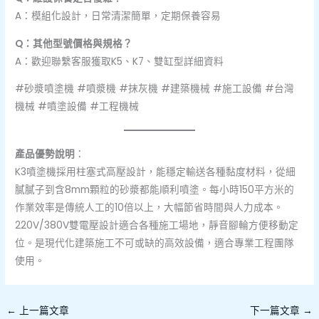
A：模組化設計，日常清潔簡單，定期保養容易
Q：其他型號價格與規格？
A：歡迎聯繫客服獲取K5、K7、雙缸型詳細資料
#砂漿噴塗機 #噴漿機 #抹灰機 #建築機械 #施工設備 #台灣
機械 #噴塗設備 #工程機械
產品優勢說明
：
K3噴塗機採用柱塞式高壓設計，能穩定輸送各種黏度材料，從細
膩膩子到含8mm顆粒的砂漿都能順利噴塗。每小時150平方米的
作業效率是傳統人工的10倍以上，大幅節省時間與人力成本。
220V/380V雙電壓設計適合各種施工場地，靜音腳輪方便移動定
位。是現代化建築施工不可或缺的高效設備，適合專業工程團隊
使用。
←
上一篇文章
下一篇文章
→