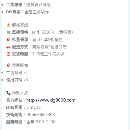
工業維修
：機械管路維護
DIY專案
：金屬工藝製作
價格資訊
單機價格
：NT$1,500/台（免運費）
批量優惠
：滿10台享9折優惠
配送方式
：商超收貨/配送到府
交貨時間
：7-15個工作天送達
標準配備
主切管器 x1
備用刀輪 x3
聯繫方式
官方網站
：
http://www.dg9090.com
LINE客服
：jymy02
技術諮詢
：0955-655-393
服務時間
：全年12:00-21:00