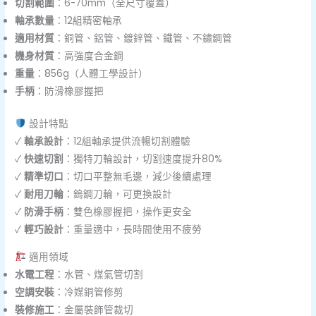
切割範圍
：6-70mm（全尺寸覆蓋）
軸承數量
：12組精密軸承
適用材質
：銅管、鋁管、鍍鋅管、鐵管、不鏽鋼管
機身材質
：高強度合金鋼
重量
：856g（人體工學設計）
手柄
：防滑橡膠握把
設計特點
✓
軸承設計
：12組軸承提供流暢切割體驗
✓
快速切割
：獨特刀輪設計，切割速度提升80%
✓
精準切口
：切口平整無毛邊，減少後續處理
✓
耐用刀輪
：鎢鋼刀輪，可更換設計
✓
防滑手柄
：雙色橡膠握把，操作更安全
✓
輕巧設計
：重量適中，長時間使用不疲勞
適用領域
水電工程
：水管、煤氣管切割
空調安裝
：冷媒銅管修剪
裝修施工
：金屬裝飾管裁切