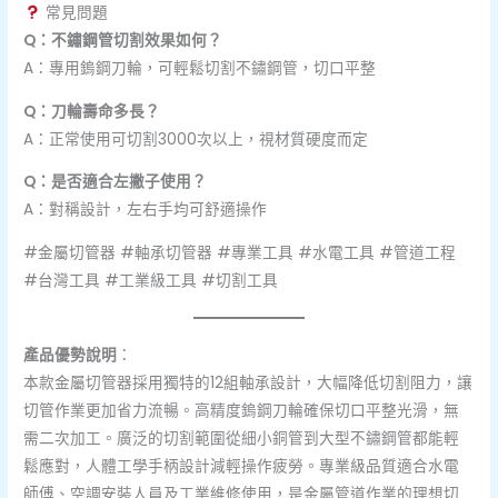
常見問題
Q：不鏽鋼管切割效果如何？
A：專用鎢鋼刀輪，可輕鬆切割不鏽鋼管，切口平整
Q：刀輪壽命多長？
A：正常使用可切割3000次以上，視材質硬度而定
Q：是否適合左撇子使用？
A：對稱設計，左右手均可舒適操作
#金屬切管器 #軸承切管器 #專業工具 #水電工具 #管道工程
#台灣工具 #工業級工具 #切割工具
產品優勢說明
：
本款金屬切管器採用獨特的12組軸承設計，大幅降低切割阻力，讓
切管作業更加省力流暢。高精度鎢鋼刀輪確保切口平整光滑，無
需二次加工。廣泛的切割範圍從細小銅管到大型不鏽鋼管都能輕
鬆應對，人體工學手柄設計減輕操作疲勞。專業級品質適合水電
師傅、空調安裝人員及工業維修使用，是金屬管道作業的理想切