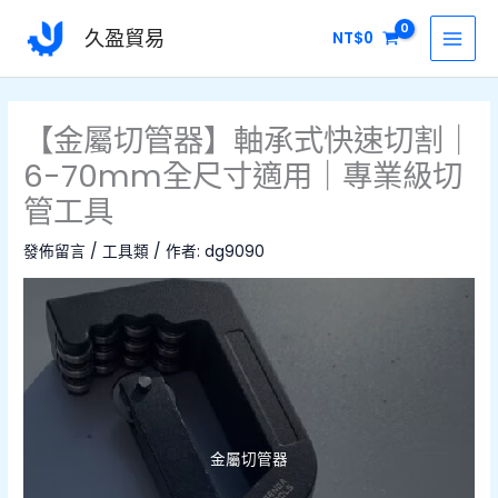
跳
MAI
久盈貿易
NT$
0
至
MEN
主
要
內
【金屬切管器】軸承式快速切割｜
容
6-70mm全尺寸適用｜專業級切
管工具
發佈留言
/
工具類
/ 作者:
dg9090
金屬切管器