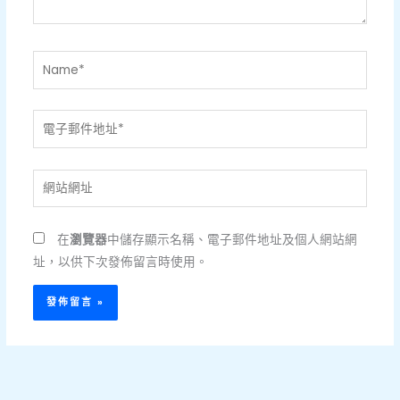
Name*
電
子
郵
網
件
站
地
網
址
在
瀏覽器
中儲存顯示名稱、電子郵件地址及個人網站網
址
*
址，以供下次發佈留言時使用。