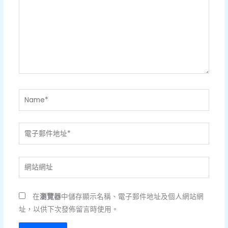
裡
輸
入
內
容...
Name*
電
子
郵
網
件
站
地
網
址
在
瀏覽器
中儲存顯示名稱、電子郵件地址及個人網站網
址
*
址，以供下次發佈留言時使用。