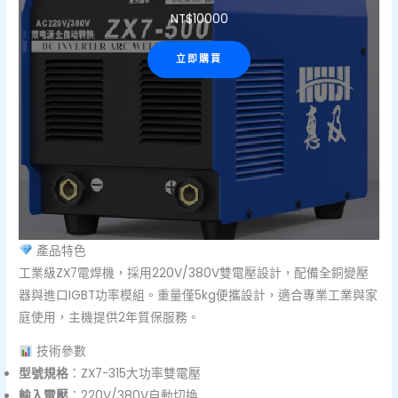
NT$
10000
立即購買
產品特色
工業級ZX7電焊機，採用220V/380V雙電壓設計，配備全銅變壓
器與進口IGBT功率模組。重量僅5kg便攜設計，適合專業工業與家
庭使用，主機提供2年質保服務。
技術參數
型號規格
：ZX7-315大功率雙電壓
輸入電壓
：220V/380V自動切換