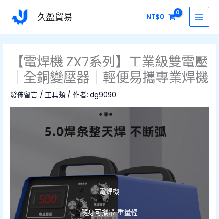
跳
MAI
久盈貿易
NT$
0
至
MEN
主
要
內
【電焊機 ZX7系列】工業級雙電壓
容
｜全銅變壓器｜輕便易攜專業焊機
發佈留言
/
工具類
/ 作者:
dg9090
電焊機
隨身可攜帶 重量輕