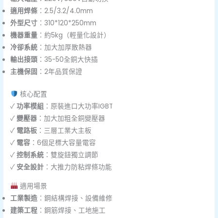
適用焊條
：2.5/3.2/4.0mm
外型尺寸
：310*120*250mm
機器重量
：約5kg（輕量化設計）
冷卻系統
：加大加厚散熱器
輸出接頭
：35-50全銅大快插
主機保固
：2年品質保證
核心配置
✓
功率模組
：原裝進口大功率IGBT
✓
變壓器
：加大加粗全銅變壓器
✓
電路板
：三層工業大主板
✓
電容
：6個足標大容量電容
✓
控制系統
：雙旋鈕獨立調節
✓
安全設計
：大推力防粘焊條功能
適用場景
工業製造
：鋼結構焊接、設備維修
建築工程
：鋼筋焊接、工地施工