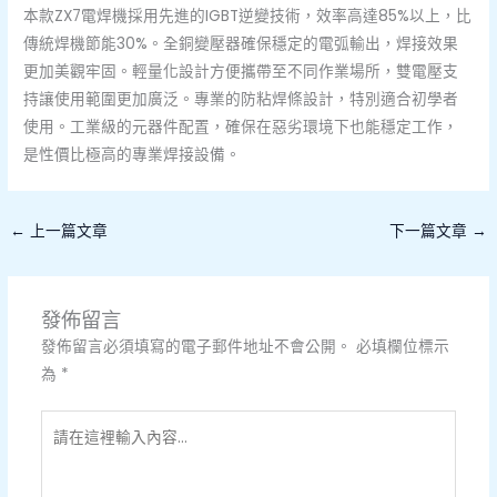
本款ZX7電焊機採用先進的IGBT逆變技術，效率高達85%以上，比
傳統焊機節能30%。全銅變壓器確保穩定的電弧輸出，焊接效果
更加美觀牢固。輕量化設計方便攜帶至不同作業場所，雙電壓支
持讓使用範圍更加廣泛。專業的防粘焊條設計，特別適合初學者
使用。工業級的元器件配置，確保在惡劣環境下也能穩定工作，
是性價比極高的專業焊接設備。
←
上一篇文章
下一篇文章
→
發佈留言
發佈留言必須填寫的電子郵件地址不會公開。
必填欄位標示
為
*
請
在
這