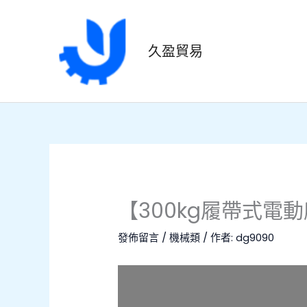
跳
至
主
久盈貿易
要
內
容
【300kg履帶式
發佈留言
/
機械類
/ 作者:
dg9090