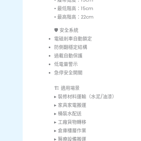
• 最低階高：15cm
• 最高階高：22cm
🛡️ 安全系統
電磁剎車自動鎖定
防側翻穩定結構
過載自動保護
低電量警示
急停安全開關
🏗️ 適用場景
▸ 裝修材料運輸（水泥/油漆）
▸ 家具家電搬運
▸ 桶裝水配送
▸ 工廠貨物轉移
▸ 倉庫樓層作業
▸ 醫療設備搬運