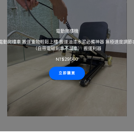
電動爬樓機
G電動爬樓車 搬運重物輕鬆上樓 搬運油漆水泥必備神器 無極速度調
（自帶電磁剎車不溜車） 搬運利器
NT$
29500
立即購買