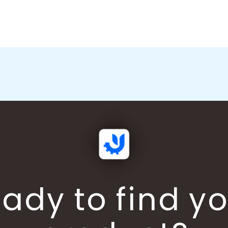
址
*
ady to find y