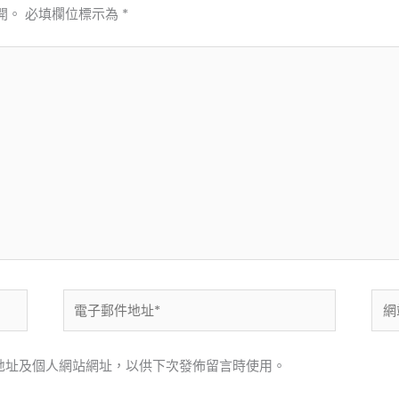
開。
必填欄位標示為
*
電
網
子
站
郵
網
地址及個人網站網址，以供下次發佈留言時使用。
件
址
地