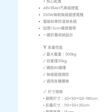
⚡ 核心配置
48V36AH汽車級鋰電
250W無刷無級變速電機
電磁剎車防溜坡系統
加厚1.5cm橡膠履帶
一鍵折疊收納設計
🏋️ 承重性能
✓ 最大載重：300kg
✓ 自重僅35kg
✓ 續航80層樓
✓ 無級變速調控
✓ 適用各種樓梯
📏 尺寸規格
• 展開尺寸：42×50×120-180cm
• 折疊尺寸：110×50×35cm
• 履帶寬度：15cm