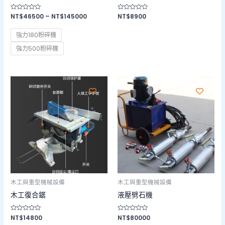
評
NT$
46500
–
NT$
145000
評
NT$
8900
分
分
0
0
滿
滿
強力180粉碎機
分
分
5
5
強力500粉碎機
木工與重型機械設備
木工與重型機械設備
木工復合鋸
液壓劈石機
評
NT$
14800
評
NT$
80000
分
分