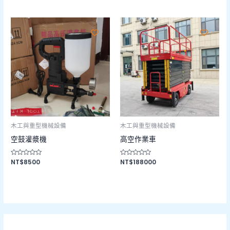
0
0
滿
滿
分
分
5
5
木工與重型機械設備
木工與重型機械設備
空鼓灌漿機
高空作業車
評
NT$
8500
評
NT$
188000
分
分
0
0
滿
滿
分
分
5
5