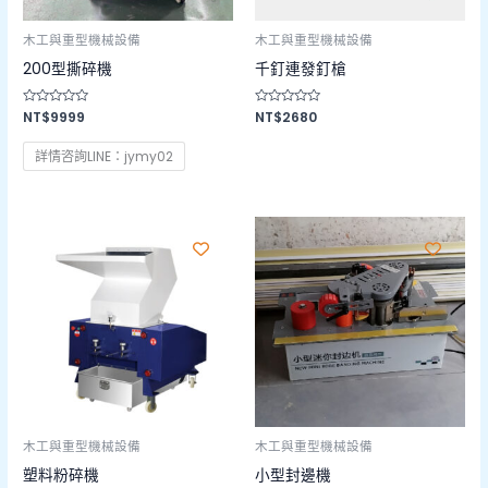
木工與重型機械設備
木工與重型機械設備
200型撕碎機
千釘連發釘槍
評
NT$
9999
評
NT$
2680
分
分
0
0
滿
滿
詳情咨詢LINE：jymy02
分
分
5
5
價
格
範
圍：
NT$46500
到
NT$145000
木工與重型機械設備
木工與重型機械設備
塑料粉碎機
小型封邊機