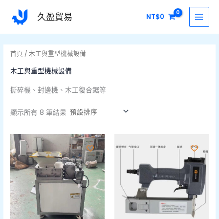
跳
MAI
久盈貿易
NT$
0
至
MEN
主
要
首頁
/ 木工與重型機械設備
內
容
木工與重型機械設備
撕碎機、封邊機、木工復合鋸等
顯示所有 8 筆結果