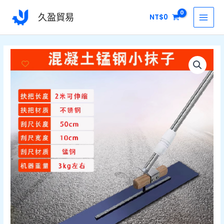
跳
MAI
久盈貿易
NT$
0
至
MEN
主
要
伸
內
缩
容
小
抹
子
數
量