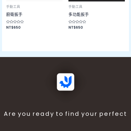
手動工具
手動工具
廚衛扳手
多功能扳手
評
NT$
650
評
NT$
650
分
分
0
0
滿
滿
分
分
5
5
Are you ready to find your perfect