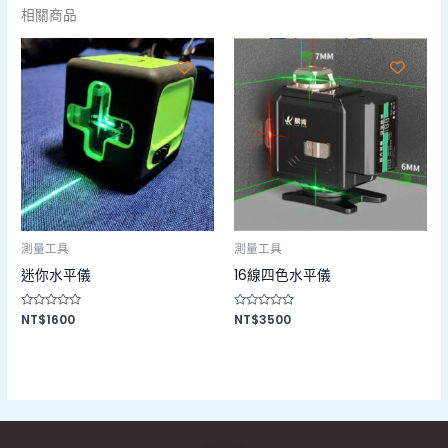
相關商品
測量工具
測量工具
迷你水平儀
16線四色水平儀
評
NT$
1600
評
NT$
3500
分
分
0
0
滿
滿
分
分
5
5