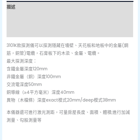
描述
額外資訊
評價 (0)
3101K款探測儀可以探測隱藏在墻壁、天花板和地板中的金屬(鋼
筋，銅管)電纜，石膏板下的木梁、金屬、電纜。
最大探測深度：
含鐵金屬深度120mm
非鐵金屬（銅）深度100mm
交流電深度50mm
銅導線（≥4平方毫米）深度40mm
異物（木檔條）深度exact模式20mm/deep模式38mm
本儀器還可進行激光測距，可量房屋長度、面積、體積;進行加減
測量、勾股測量等