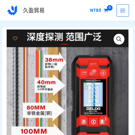
跳
MAI
久盈貿易
NT$
0
至
MEN
主
要
墻
價
內
體
容
格
測
量
範
儀
圍：
數
量
NT$2300
到
NT$4900