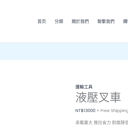
液
壓
叉
首页
分類
關於我們
聯繫我們
購
車
數
量
運輸工具
液壓叉車
NT$
13000
+ Free Shippin
承載量大 推拉省力 耐磨靜