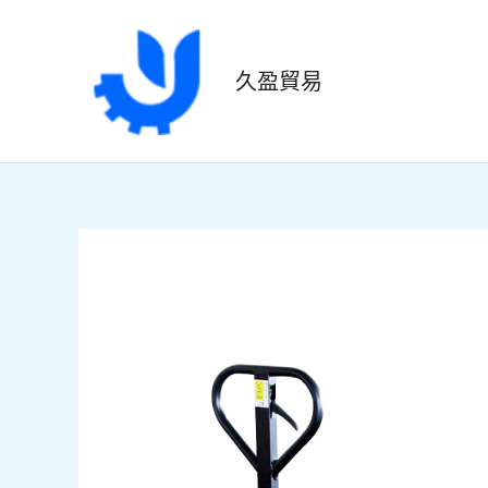
跳
至
主
久盈貿易
要
內
容