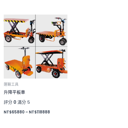
價
格
範
圍：
NT$65880
到
NT$118888
運輸工具
升降平板車
評分
0
滿分 5
NT$
65880
–
NT$
118888