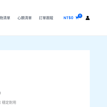
物清單
心願清單
訂單跟蹤
NT$
0
g
音 穩定耐用