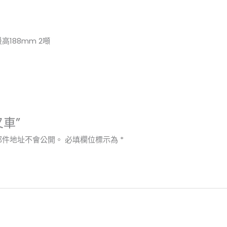
高188mm 2噸
叉車”
郵件地址不會公開。
必填欄位標示為
*