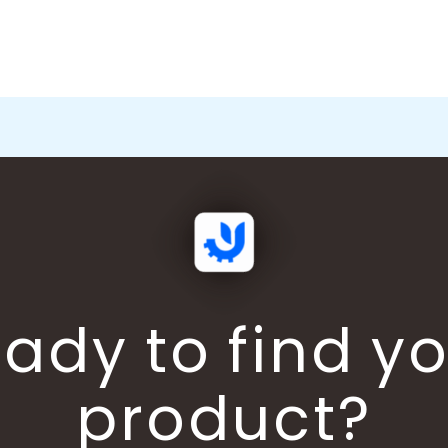
ady to find y
product?