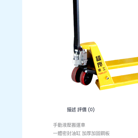
描述
評價 (0)
手動液壓搬運車
一體密封油缸 加厚加固鋼板