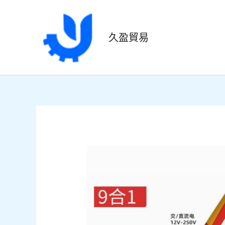
跳
至
主
久盈貿易
要
內
容