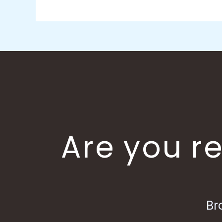
Are you re
Br