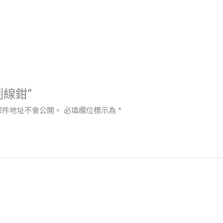
剝線鉗”
郵件地址不會公開。
必填欄位標示為
*