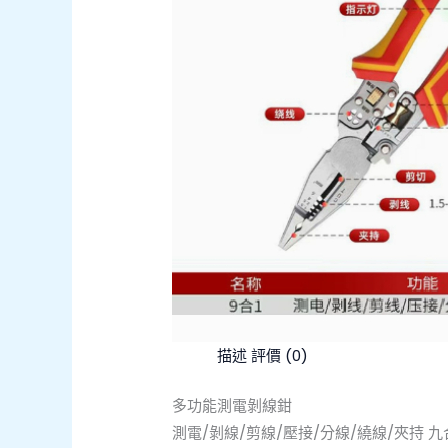
描述
評價 (0)
多功能測電剝線鉗
測電/剝線/剪線/壓接/分線/繞線/夾持 九