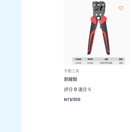
手動工具
剝線鉗
評分
0
滿分 5
NT$
1100