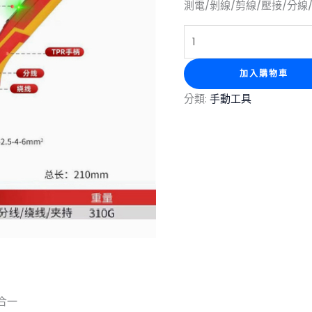
測電/剝線/剪線/壓接/分線
加入購物車
分類:
手動工具
合一