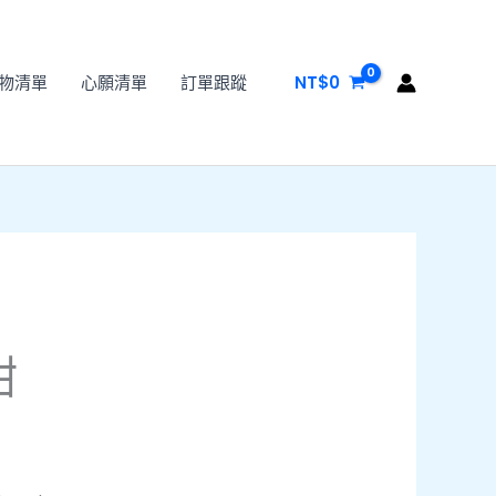
物清單
心願清單
訂單跟蹤
NT$
0
鉗