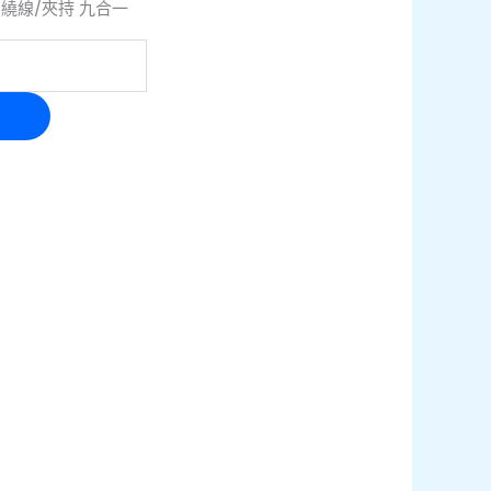
/繞線/夾持 九合一