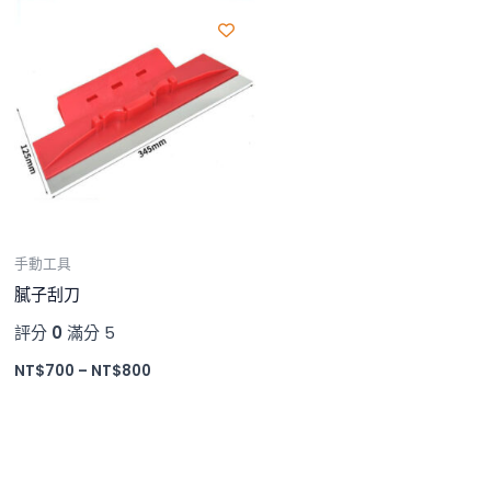
價
格
範
圍：
NT$700
到
NT$800
手動工具
膩子刮刀
評分
0
滿分 5
NT$
700
–
NT$
800