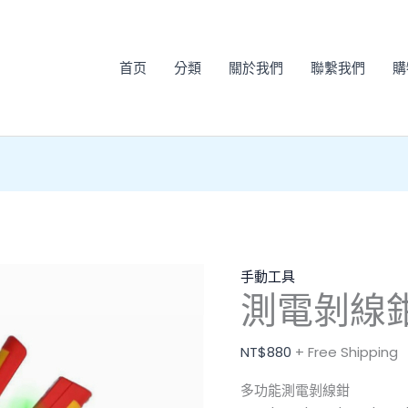
測
電
剝
首页
分類
關於我們
聯繫我們
購
線
鉗
數
量
手動工具
測電剝線
NT$
880
+ Free Shipping
多功能測電剝線鉗