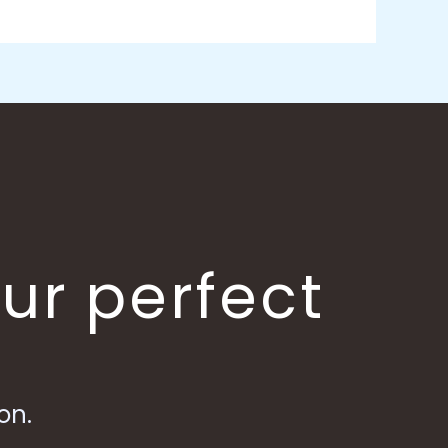
our perfect
on.